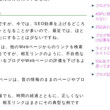
ブログ
し
ASPに
らない
ですが、今では、SEO効果を上げるどころ
日記み
トとなることが多いので、最近では、ほと
ブログ
たにすることは少ないですね。
け記事
イトは、他のWebページからのリンクを検索
ライブ
エイト
うですが、相互リンクのように、不自然な
いるブログやWebページの評価を下げるよ
SSL化
戻って
ブログ
bページは、昔の情報のままのページやブロ
報でも、時間の経過とともに、正しくない
。相互リンクはまさにその典型な例です