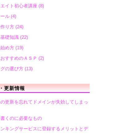
リエイト初心者講座
(8)
メール
(4)
の作り方
(24)
の基礎知識
(22)
の始め方
(19)
におすすめのＡＳＰ
(2)
ログの選び方
(13)
・更新情報
ンの更新を忘れてドメインが失効してしまっ
を書くのに必要なもの
ランキングサービスに登録するメリットとデ
ト