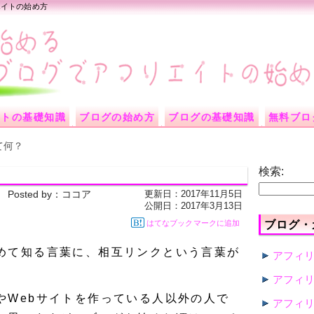
エイトの始め方
イトの基礎知識
ブログの始め方
ブログの基礎知識
無料ブロ
て何？
検索:
更新日：
2017年11月5日
Posted by：
ココア
公開日：
2017年3月13日
はてなブックマークに追加
ブログ・
めて知る言葉に、相互リンクという言葉が
アフィ
アフィ
やWebサイトを作っている人以外の人で
アフィ