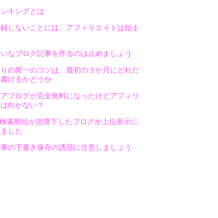
ランキングとは
登録しないことには、アフィリエイトは始ま
たいなブログ記事を作るのは止めましょう
作りの第一のコツは、最初の３か月にどれだ
を書けるかどうか
ドアブログが完全無料になったけどアフィリ
には向かない？
で検索順位が急降下したブログが上位表示に
きました
記事の下書き保存の誘惑に注意しましょう