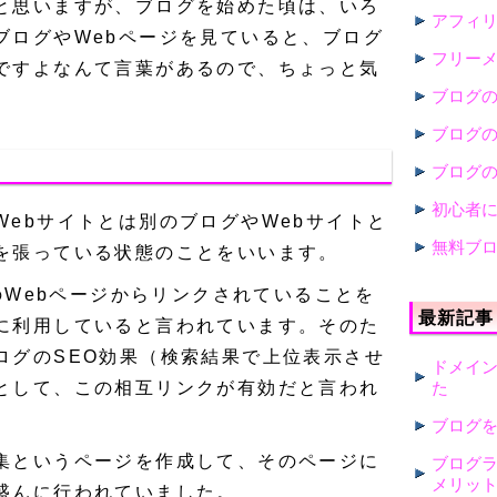
と思いますが、ブログを始めた頃は、いろ
アフィ
ブログやWebページを見ていると、ブログ
フリー
ですよなんて言葉があるので、ちょっと気
ブログ
。
ブログ
ブログ
初心者
ebサイトとは別のブログやWebサイトと
無料ブ
を張っている状態のことをいいます。
他のWebページからリンクされていることを
最新記事
に利用していると言われています。そのた
ログのSEO効果（検索結果で上位表示させ
ドメイ
として、この相互リンクが有効だと言われ
た
ブログ
集というページを作成して、そのページに
ブログ
メリッ
盛んに行われていました。