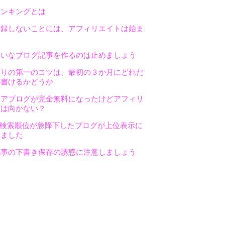
ランキングとは
登録しないことには、アフィリエイトは始ま
たいなブログ記事を作るのは止めましょう
作りの第一のコツは、最初の３か月にどれだ
を書けるかどうか
ドアブログが完全無料になったけどアフィリ
には向かない？
で検索順位が急降下したブログが上位表示に
きました
記事の下書き保存の誘惑に注意しましょう