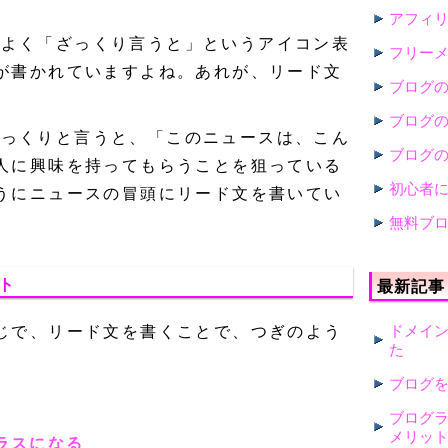
アフィ
ると、よく「ざっくり言うと」というアイコン表
フリー
が書かれていますよね。あれが、リード文
ブログ
ブログ
は、ざっくりと言うと、「このニュースは、こん
ブログ
人に興味を持ってもらうことを狙っている
初心者
うにニュースの冒頭にリード文を書いてい
無料ブ
ト
最新記事
ドメイ
じで、リード文を書くことで、つぎのよう
た
ブログ
ブログ
メリッ
ラスになる