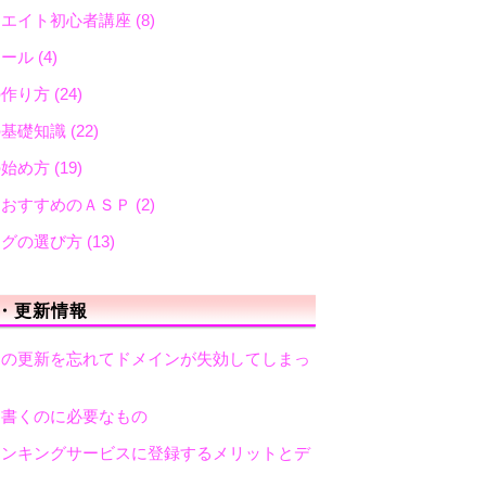
リエイト初心者講座
(8)
メール
(4)
の作り方
(24)
の基礎知識
(22)
の始め方
(19)
におすすめのＡＳＰ
(2)
ログの選び方
(13)
・更新情報
ンの更新を忘れてドメインが失効してしまっ
を書くのに必要なもの
ランキングサービスに登録するメリットとデ
ト