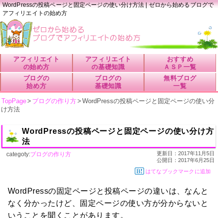
WordPressの投稿ページと固定ページの使い分け方法 | ゼロから始めるブログで
アフィリエイトの始め方
アフィリエイト
アフィリエイト
おすすめ
の始め方
の基礎知識
ＡＳＰ一覧
ブログの
ブログの
無料ブログ
始め方
基礎知識
一覧
TopPage
>
ブログの作り方
>
WordPressの投稿ページと固定ページの使い分
け方法
WordPressの投稿ページと固定ページの使い分け方
法
更新日：
2017年11月5日
categoty:
ブログの作り方
公開日：
2017年6月25日
はてなブックマークに追加
WordPressの固定ページと投稿ページの違いは、なんと
なく分かったけど、固定ページの使い方が分からないと
いうことを聞くことがあります。